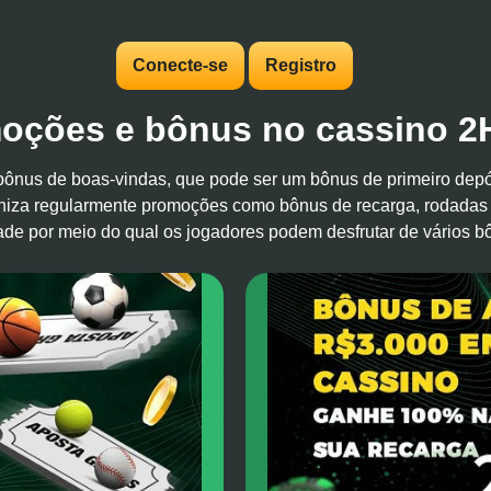
Conecte-se
Registro
oções e bônus no cassino 2
 bônus de boas-vindas, que pode ser um bônus de primeiro depó
rganiza regularmente promoções como bônus de recarga, rodada
ade por meio do qual os jogadores podem desfrutar de vários bô