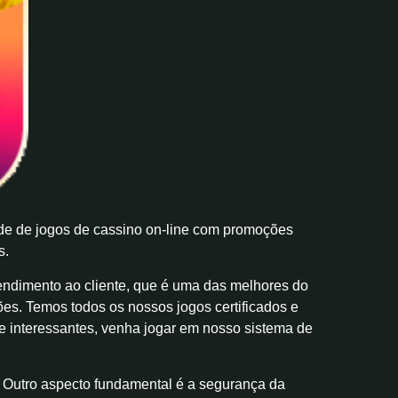
ade de jogos de cassino on-line com promoções
s.
endimento ao cliente, que é uma das melhores do
es. Temos todos os nossos jogos certificados e
 interessantes, venha jogar em nosso sistema de
. Outro aspecto fundamental é a segurança da