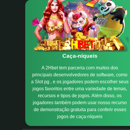
Caça-níqueis
A 2Hbet tem parceria com muitos dos
principais desenvolvedores de software, como
a Slot pg , e os jogadores podem escolher seus
jogos favoritos entre uma variedade de temas,
recursos e tipos de jogos. Além disso, os
jogadores também podem usar nosso recurso
de demonstração gratuita para conferir esses
jogos de caça-níqueis