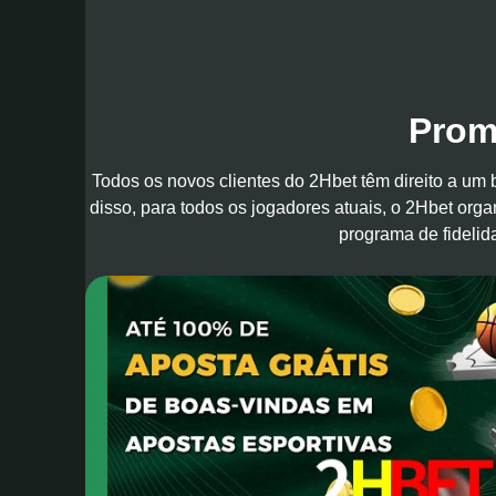
Prom
Todos os novos clientes do 2Hbet têm direito a um
disso, para todos os jogadores atuais, o 2Hbet o
programa de fidelid