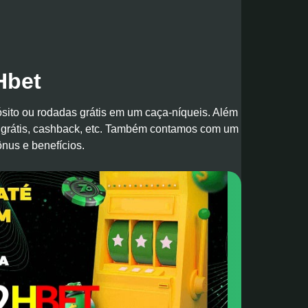
Hbet
sito ou rodadas grátis em um caça-níqueis. Além
s grátis, cashback, etc. Também contamos com um
nus e benefícios.