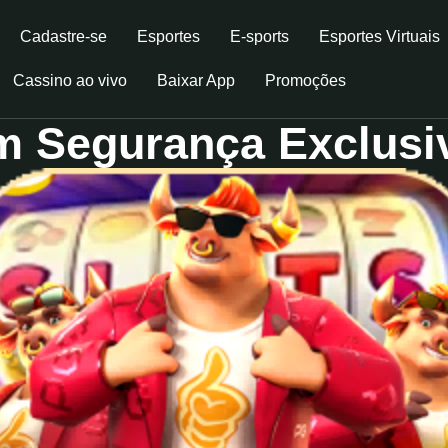
Cadastre-se
Esportes
E-sports
Esportes Virtuais
Cassino ao vivo
Baixar App
Promoções
 Segurança Exclusi