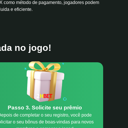
 PIX como método de pagamento, jogadores podem
uida e eficiente.
ada no jogo!
Passo 3. Solicite seu prêmio
epois de completar o seu registro, você pode
olicitar o seu bônus de boas-vindas para novos