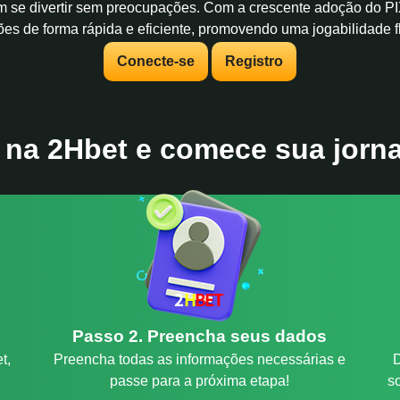
am se divertir sem preocupações. Com a crescente adoção do
ões de forma rápida e eficiente, promovendo uma jogabilidade fl
Conecte-se
Registro
 na 2Hbet e comece sua jorn
Passo 2. Preencha seus dados
t,
Preencha todas as informações necessárias e
D
passe para a próxima etapa!
s