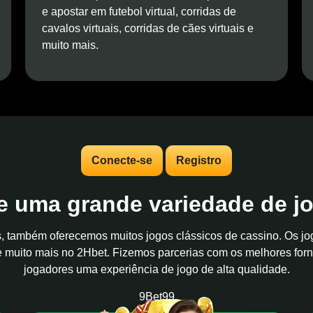
e apostar em futebol virtual, corridas de
cavalos virtuais, corridas de cães virtuais e
muito mais.
Conecte-se
Registro
e uma grande variedade de j
s, também oferecemos muitos jogos clássicos de cassino. Os jo
e muito mais no 2Hbet. Fizemos parcerias com os melhores for
jogadores uma experiência de jogo de alta qualidade.
9Bet99