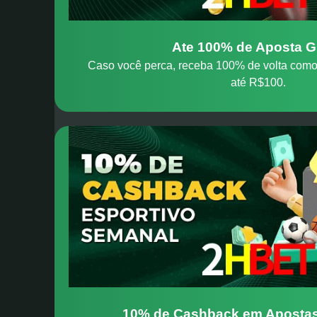
Ate 100% de Aposta Gr
Caso você perca, receba 100% de volta como
até R$100.
10% de Cashback em Apostas