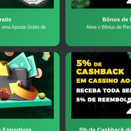
atis
Bônus de 
 uma Aposta Grátis de
Ative o Bônus de Rec
 Esportivas
5% de Cashback do