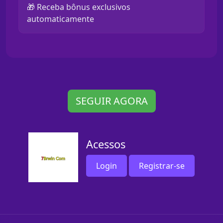
🎁 Receba bônus exclusivos
automaticamente
SEGUIR AGORA
Acessos
Login
Registrar-se