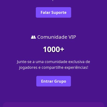
Falar Suporte
👥 Comunidade VIP
1000+
Junte-se a uma comunidade exclusiva de
jogadores e compartilhe experiências!
Entrar Grupo