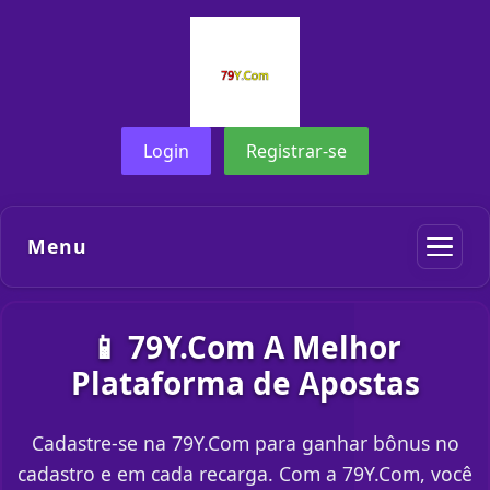
Login
Registrar-se
Menu
📱 79Y.Com A Melhor
Plataforma de Apostas
Cadastre-se na 79Y.Com para ganhar bônus no
cadastro e em cada recarga. Com a 79Y.Com, você