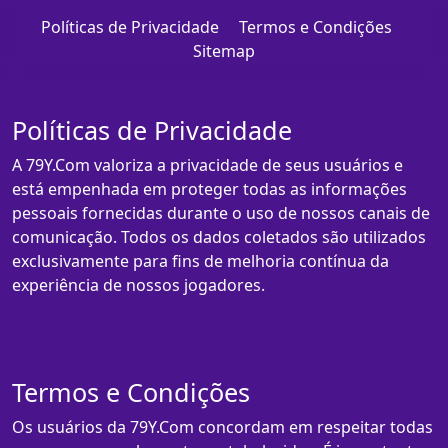
Políticas de Privacidade
Termos e Condições
Sitemap
Políticas de Privacidade
A 79Y.Com valoriza a privacidade de seus usuários e
está empenhada em proteger todas as informações
pessoais fornecidas durante o uso de nossos canais de
comunicação. Todos os dados coletados são utilizados
exclusivamente para fins de melhoria contínua da
experiência de nossos jogadores.
Termos e Condições
Os usuários da 79Y.Com concordam em respeitar todas