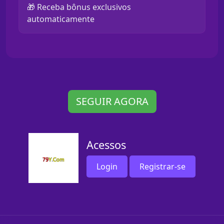
🎁 Receba bônus exclusivos
automaticamente
SEGUIR AGORA
Acessos
Login
Registrar-se