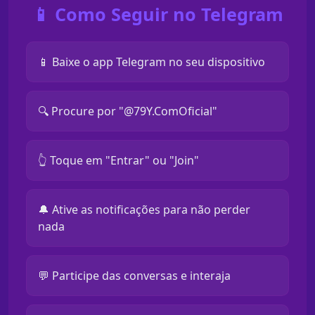
📱 Como Seguir no Telegram
📱 Baixe o app Telegram no seu dispositivo
🔍 Procure por "@79Y.ComOficial"
👆 Toque em "Entrar" ou "Join"
🔔 Ative as notificações para não perder
nada
💬 Participe das conversas e interaja