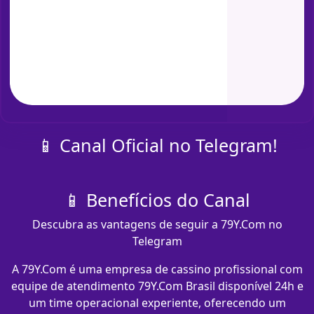
📱 Canal Oficial no Telegram!
📱 Benefícios do Canal
Descubra as vantagens de seguir a 79Y.Com no
Telegram
A 79Y.Com é uma empresa de cassino profissional com
equipe de atendimento 79Y.Com Brasil disponível 24h e
um time operacional experiente, oferecendo um