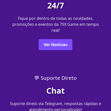
24/7
Fique por dentro de todas as novidades,
promoções e eventos da 79X Game em tempo
real!
Ver Notícias
💬 Suporte Direto
Chat
Suporte direto via Telegram, respostas rápidas e
atendimento personalizado!