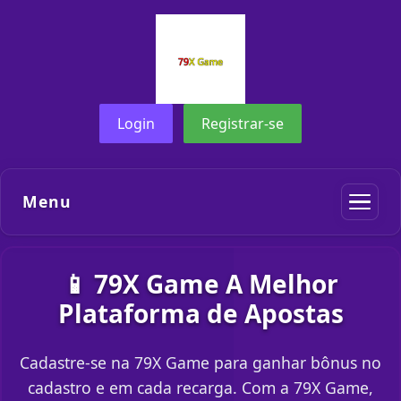
Login
Registrar-se
Menu
📱 79X Game A Melhor
Plataforma de Apostas
Cadastre-se na 79X Game para ganhar bônus no
cadastro e em cada recarga. Com a 79X Game,