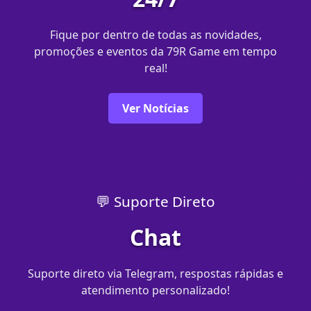
Fique por dentro de todas as novidades,
promoções e eventos da 79R Game em tempo
real!
Ver Notícias
💬 Suporte Direto
Chat
Suporte direto via Telegram, respostas rápidas e
atendimento personalizado!