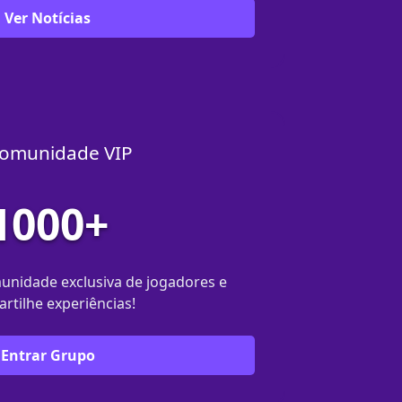
Ver Notícias
Comunidade VIP
1000+
unidade exclusiva de jogadores e
rtilhe experiências!
Entrar Grupo