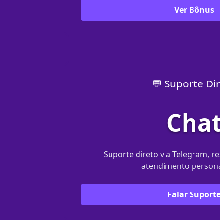
Ver Bônus
💬 Suporte Di
Cha
Suporte direto via Telegram, r
atendimento persona
Falar Suport