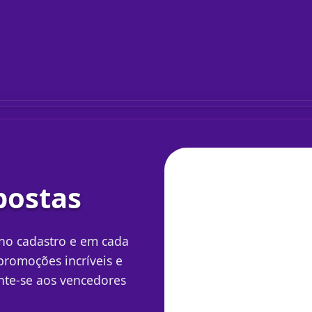
postas
no cadastro e em cada
promoções incríveis e
unte-se aos vencedores