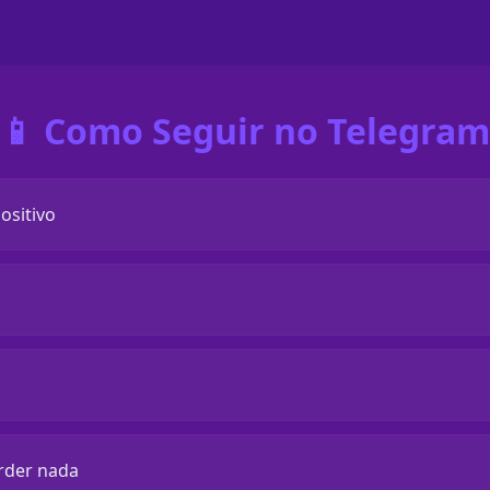
📱 Como Seguir no Telegram
ositivo
erder nada