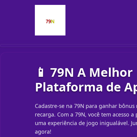
📱 79N A Melhor
Plataforma de A
Cadastre-se na 79N para ganhar bônus 
recarga. Com a 79N, você tem acesso a 
uma experiência de jogo inigualável. J
agora!