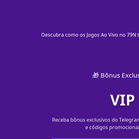
Descubra como os Jogos Ao Vivo no 79N t
🎁 Bônus Exclu
VIP
Receba bônus exclusivos do Telegra
e códigos promocionai