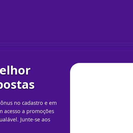
elhor
postas
ônus no cadastro e em
m acesso a promoções
ualável. Junte-se aos