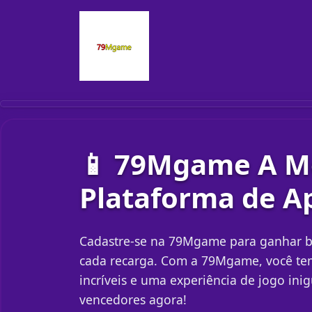
📱 79Mgame A M
Plataforma de A
Cadastre-se na 79Mgame para ganhar b
cada recarga. Com a 79Mgame, você te
incríveis e uma experiência de jogo inig
vencedores agora!