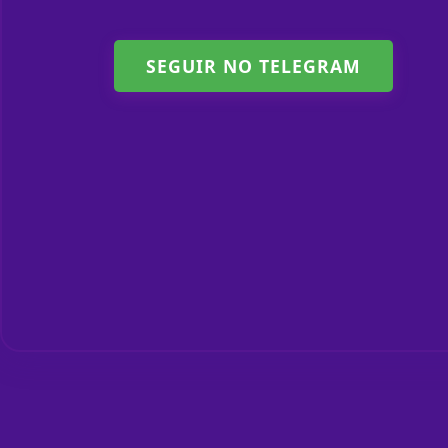
SEGUIR NO TELEGRAM