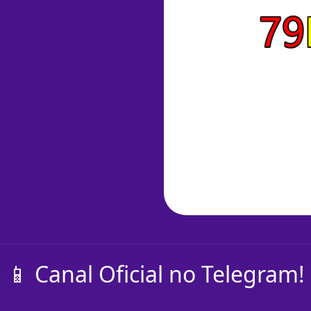
📱 Canal Oficial no Telegram!