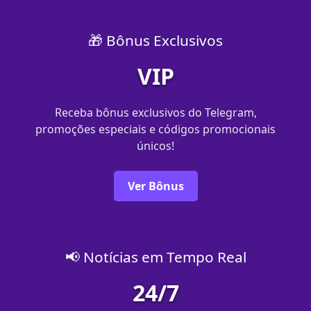
🎁 Bônus Exclusivos
VIP
Receba bônus exclusivos do Telegram,
promoções especiais e códigos promocionais
únicos!
Ver Bônus
📢 Notícias em Tempo Real
24/7