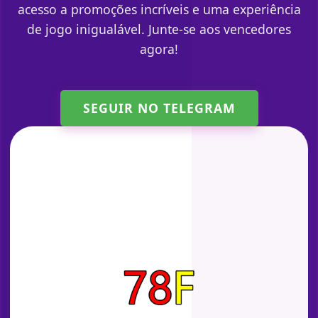
acesso a promoções incríveis e uma experiência
de jogo inigualável. Junte-se aos vencedores
agora!
SEGUIR NO TELEGRAM