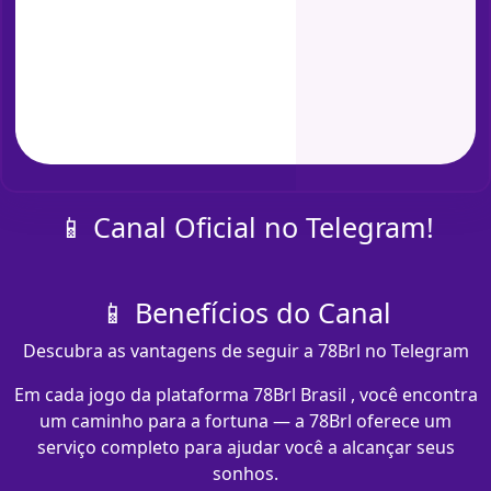
📱 Canal Oficial no Telegram!
📱 Benefícios do Canal
Descubra as vantagens de seguir a 78Brl no Telegram
Em cada jogo da plataforma 78Brl Brasil , você encontra
um caminho para a fortuna — a 78Brl oferece um
serviço completo para ajudar você a alcançar seus
sonhos.