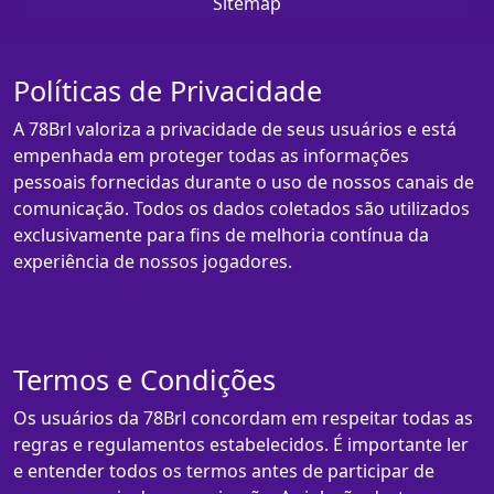
Sitemap
Políticas de Privacidade
A 78Brl valoriza a privacidade de seus usuários e está
empenhada em proteger todas as informações
pessoais fornecidas durante o uso de nossos canais de
comunicação. Todos os dados coletados são utilizados
exclusivamente para fins de melhoria contínua da
experiência de nossos jogadores.
Termos e Condições
Os usuários da 78Brl concordam em respeitar todas as
regras e regulamentos estabelecidos. É importante ler
e entender todos os termos antes de participar de