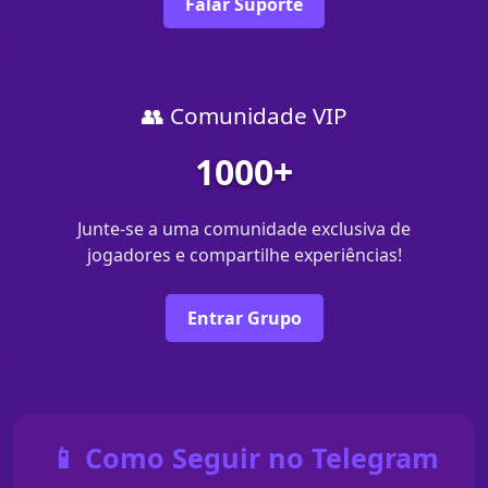
Falar Suporte
👥 Comunidade VIP
1000+
Junte-se a uma comunidade exclusiva de
jogadores e compartilhe experiências!
Entrar Grupo
📱 Como Seguir no Telegram