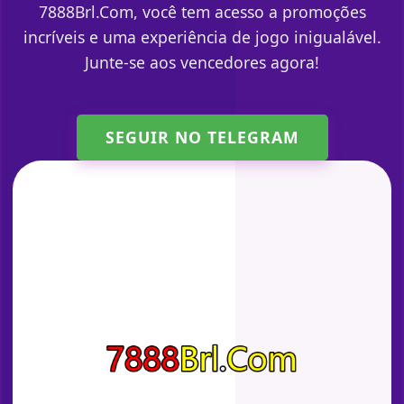
7888Brl.Com, você tem acesso a promoções
incríveis e uma experiência de jogo inigualável.
Junte-se aos vencedores agora!
SEGUIR NO TELEGRAM