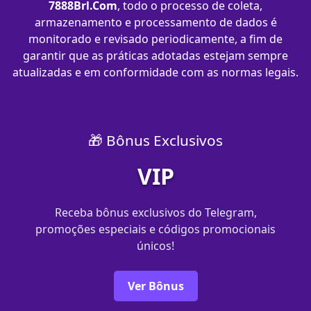
7888Brl.Com
, todo o processo de coleta,
armazenamento e processamento de dados é
monitorado e revisado periodicamente, a fim de
garantir que as práticas adotadas estejam sempre
atualizadas e em conformidade com as normas legais.
🎁 Bônus Exclusivos
VIP
Receba bônus exclusivos do Telegram,
promoções especiais e códigos promocionais
únicos!
Ver Bônus