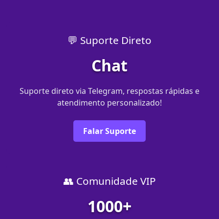
💬 Suporte Direto
Chat
Suporte direto via Telegram, respostas rápidas e
atendimento personalizado!
Falar Suporte
👥 Comunidade VIP
1000+