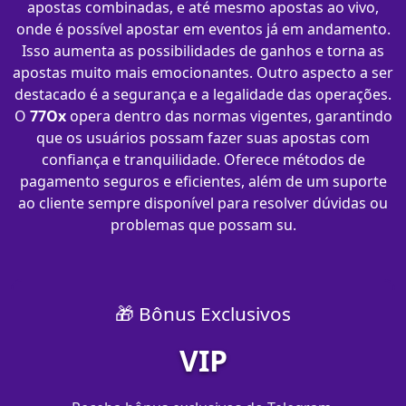
apostas combinadas, e até mesmo apostas ao vivo,
onde é possível apostar em eventos já em andamento.
Isso aumenta as possibilidades de ganhos e torna as
apostas muito mais emocionantes. Outro aspecto a ser
destacado é a segurança e a legalidade das operações.
O
77Ox
opera dentro das normas vigentes, garantindo
que os usuários possam fazer suas apostas com
confiança e tranquilidade. Oferece métodos de
pagamento seguros e eficientes, além de um suporte
ao cliente sempre disponível para resolver dúvidas ou
problemas que possam su.
🎁 Bônus Exclusivos
VIP