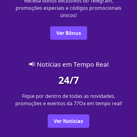
Receba bônus exclusivos do Telegram,
promoções especiais e códigos promocionais
únicos!
Ver Bônus
📢 Notícias em Tempo Real
24/7
Fique por dentro de todas as novidades,
promoções e eventos da 77Ox em tempo real!
Ver Notícias