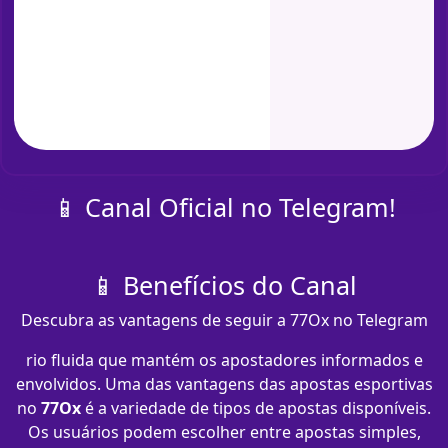
📱 Canal Oficial no Telegram!
📱 Benefícios do Canal
Descubra as vantagens de seguir a 77Ox no Telegram
rio fluida que mantém os apostadores informados e
envolvidos. Uma das vantagens das apostas esportivas
no
77Ox
é a variedade de tipos de apostas disponíveis.
Os usuários podem escolher entre apostas simples,