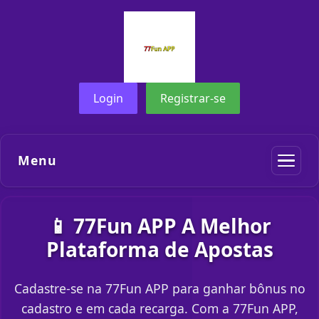
Login
Registrar-se
Menu
📱 77Fun APP A Melhor
Plataforma de Apostas
Cadastre-se na 77Fun APP para ganhar bônus no
cadastro e em cada recarga. Com a 77Fun APP,