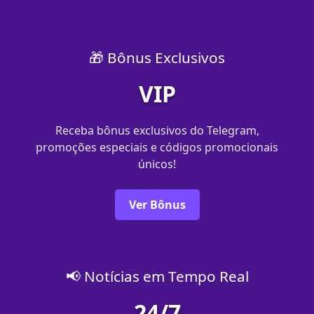
🎁 Bônus Exclusivos
VIP
Receba bônus exclusivos do Telegram,
promoções especiais e códigos promocionais
únicos!
Ver Bônus
📢 Notícias em Tempo Real
24/7