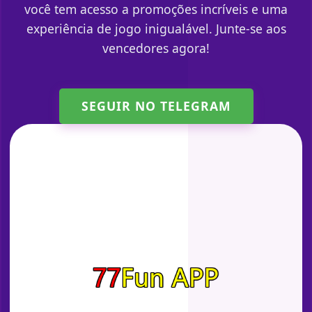
você tem acesso a promoções incríveis e uma
experiência de jogo inigualável. Junte-se aos
vencedores agora!
SEGUIR NO TELEGRAM