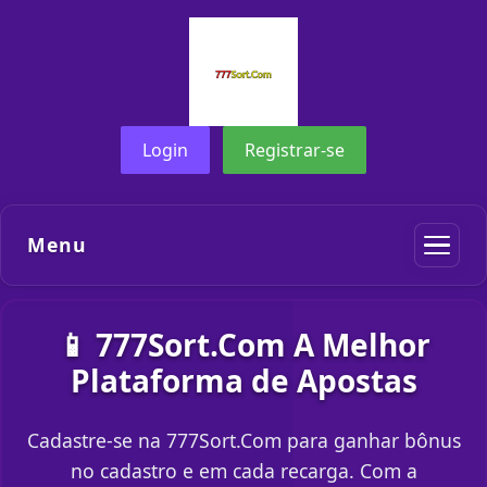
Login
Registrar-se
Menu
📱 777Sort.Com A Melhor
Plataforma de Apostas
Cadastre-se na 777Sort.Com para ganhar bônus
no cadastro e em cada recarga. Com a