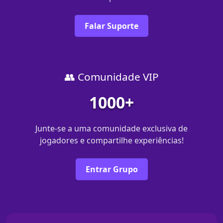
Falar Suporte
👥 Comunidade VIP
1000+
Junte-se a uma comunidade exclusiva de
jogadores e compartilhe experiências!
Entrar Grupo