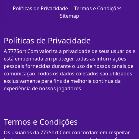
Políticas de Privacidade
Termos e Condições
Sitemap
Políticas de Privacidade
A 777Sort.Com valoriza a privacidade de seus usuários e
está empenhada em proteger todas as informações
pessoais fornecidas durante o uso de nossos canais de
comunicação. Todos os dados coletados são utilizados
exclusivamente para fins de melhoria contínua da
experiência de nossos jogadores.
Termos e Condições
Os usuários da 777Sort.Com concordam em respeitar