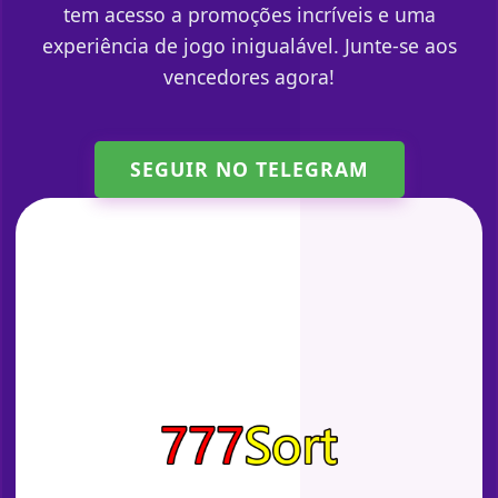
tem acesso a promoções incríveis e uma
experiência de jogo inigualável. Junte-se aos
vencedores agora!
SEGUIR NO TELEGRAM