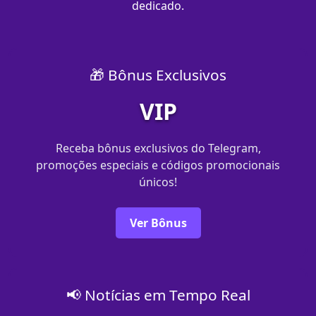
dedicado.
🎁 Bônus Exclusivos
VIP
Receba bônus exclusivos do Telegram,
promoções especiais e códigos promocionais
únicos!
Ver Bônus
📢 Notícias em Tempo Real