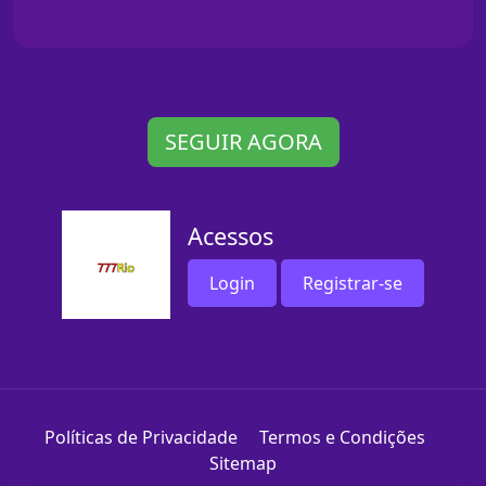
SEGUIR AGORA
Acessos
Login
Registrar-se
Políticas de Privacidade
Termos e Condições
Sitemap