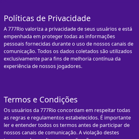
Políticas de Privacidade
A 777Rio valoriza a privacidade de seus usuários e está
empenhada em proteger todas as informações
pessoais fornecidas durante o uso de nossos canais de
comunicação. Todos os dados coletados são utilizados
exclusivamente para fins de melhoria contínua da
experiência de nossos jogadores.
Termos e Condições
Os usuários da 777Rio concordam em respeitar todas
as regras e regulamentos estabelecidos. É importante
ler e entender todos os termos antes de participar de
nossos canais de comunicação. A violação destes