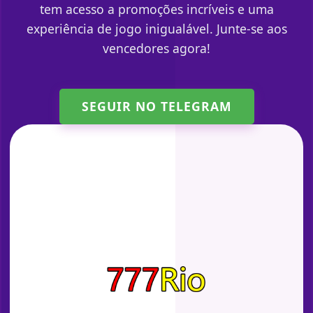
tem acesso a promoções incríveis e uma
experiência de jogo inigualável. Junte-se aos
vencedores agora!
SEGUIR NO TELEGRAM