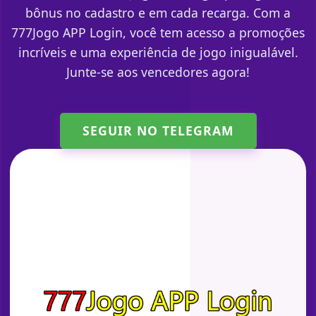
bônus no cadastro e em cada recarga. Com a
777Jogo APP Login, você tem acesso a promoções
incríveis e uma experiência de jogo inigualável.
Junte-se aos vencedores agora!
SEGUIR NO TELEGRAM