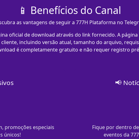
📱 Benefícios do Canal
scubra as vantagens de seguir a 777H Plataforma no Teleg
ina oficial de download através do link fornecido. A págin
liente, incluindo versão atual, tamanho do arquivo, requis
nload é completamente gratuito e não requer registro pré
sivos
📢 Notí
m, promoções especiais
Fique por dentro d
s únicos!
eventos da 77