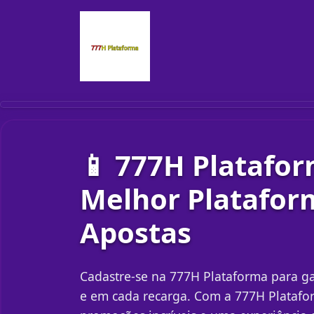
📱 777H Platafo
Melhor Platafor
Apostas
Cadastre-se na 777H Plataforma para g
e em cada recarga. Com a 777H Platafo