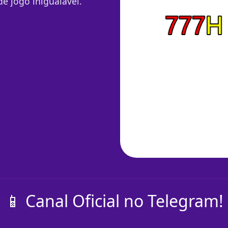
e jogo inigualável.
📱 Canal Oficial no Telegram!