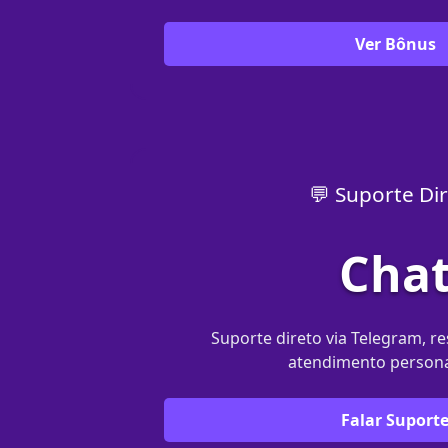
Ver Bônus
💬 Suporte Di
Cha
Suporte direto via Telegram, r
atendimento persona
Falar Suport