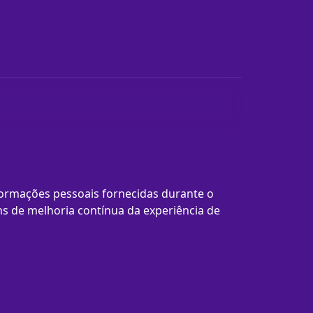
formações pessoais fornecidas durante o
ns de melhoria contínua da experiência de