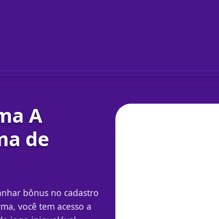
rma A
ma de
anhar bônus no cadastro
rma, você tem acesso a