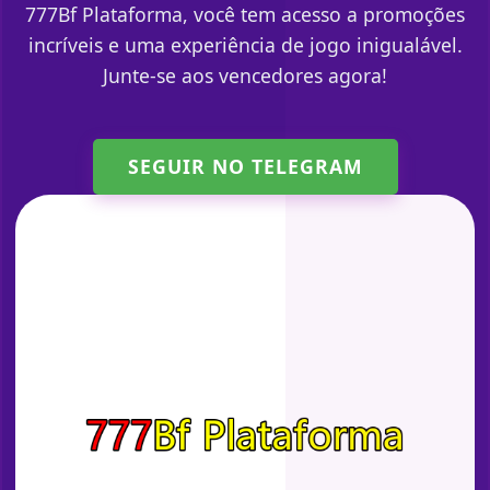
777Bf Plataforma, você tem acesso a promoções
incríveis e uma experiência de jogo inigualável.
Junte-se aos vencedores agora!
SEGUIR NO TELEGRAM