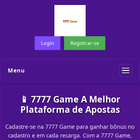
Login
Registrar-se
Menu
📱 7777 Game A Melhor
Plataforma de Apostas
Cadastre-se na 7777 Game para ganhar bônus no
cadastro e em cada recarga. Com a 7777 Game,