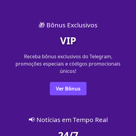
🎁 Bônus Exclusivos
VIP
Receba bônus exclusivos do Telegram,
promoções especiais e códigos promocionais
únicos!
Ver Bônus
📢 Notícias em Tempo Real
24/7