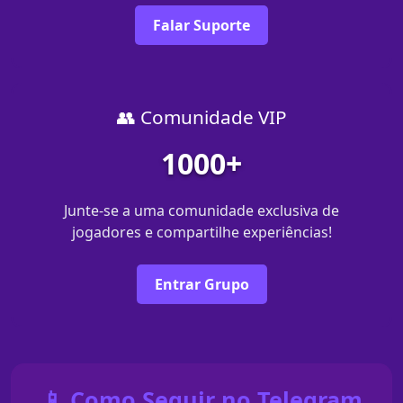
Falar Suporte
👥 Comunidade VIP
1000+
Junte-se a uma comunidade exclusiva de
jogadores e compartilhe experiências!
Entrar Grupo
📱 Como Seguir no Telegram