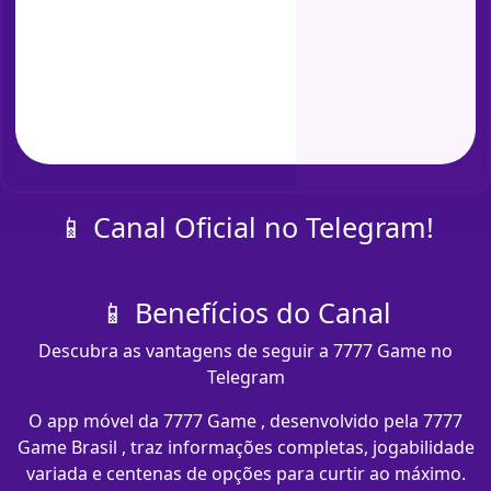
📱 Canal Oficial no Telegram!
📱 Benefícios do Canal
Descubra as vantagens de seguir a 7777 Game no
Telegram
O app móvel da 7777 Game , desenvolvido pela 7777
Game Brasil , traz informações completas, jogabilidade
variada e centenas de opções para curtir ao máximo.