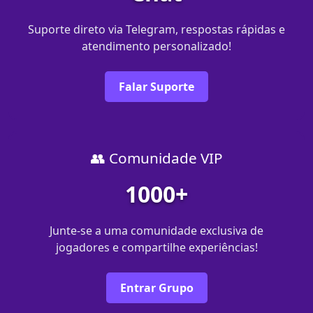
Suporte direto via Telegram, respostas rápidas e
atendimento personalizado!
Falar Suporte
👥 Comunidade VIP
1000+
Junte-se a uma comunidade exclusiva de
jogadores e compartilhe experiências!
Entrar Grupo