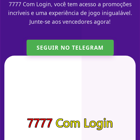
7777 Com Login, você tem acesso a promoções
incríveis e uma experiência de jogo inigualável.
Junte-se aos vencedores agora!
SEGUIR NO TELEGRAM