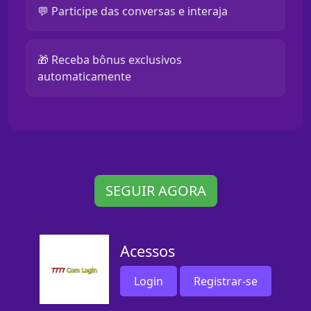
💬 Participe das conversas e interaja
🎁 Receba bônus exclusivos
automaticamente
SEGUIR AGORA
Acessos
Login
Registrar-se