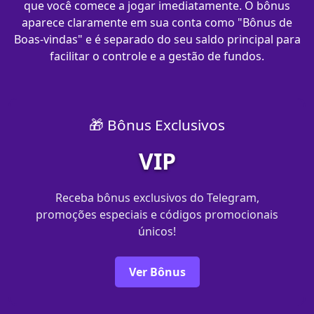
que você comece a jogar imediatamente. O bônus
aparece claramente em sua conta como "Bônus de
Boas-vindas" e é separado do seu saldo principal para
facilitar o controle e a gestão de fundos.
🎁 Bônus Exclusivos
VIP
Receba bônus exclusivos do Telegram,
promoções especiais e códigos promocionais
únicos!
Ver Bônus