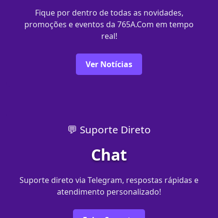
Fique por dentro de todas as novidades,
promoções e eventos da 765A.Com em tempo
real!
Ver Notícias
💬 Suporte Direto
Chat
Suporte direto via Telegram, respostas rápidas e
atendimento personalizado!