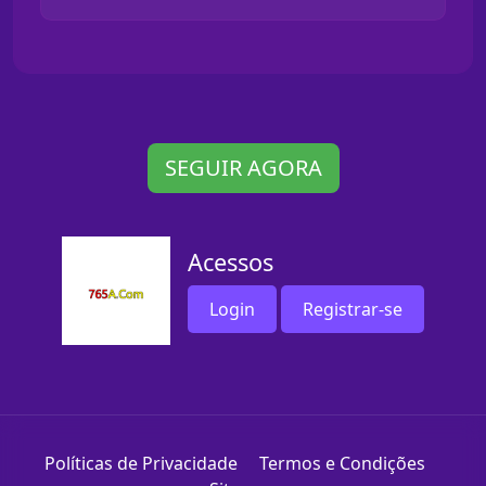
SEGUIR AGORA
Acessos
Login
Registrar-se
Políticas de Privacidade
Termos e Condições