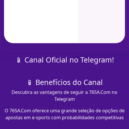
📱 Canal Oficial no Telegram!
📱 Benefícios do Canal
Descubra as vantagens de seguir a 765A.Com no
Telegram
O 765A.Com oferece uma grande seleção de opções de
apostas em e-sports com probabilidades competitivas