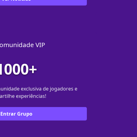
Comunidade VIP
1000+
unidade exclusiva de jogadores e
rtilhe experiências!
Entrar Grupo