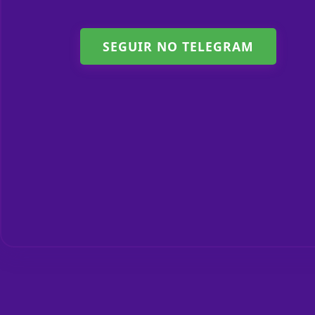
SEGUIR NO TELEGRAM