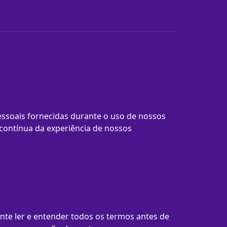
essoais fornecidas durante o uso de nossos
 contínua da experiência de nossos
nte ler e entender todos os termos antes de