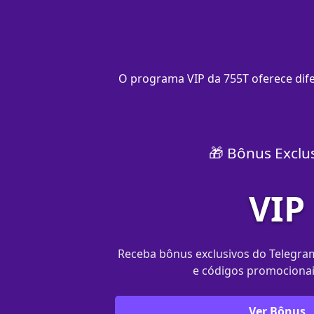
O programa VIP da 755T oferece dife
🎁 Bônus Exclu
VIP
Receba bônus exclusivos do Telegra
e códigos promocionai
Ver Bônus