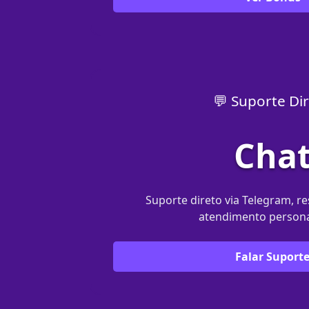
💬 Suporte Di
Cha
Suporte direto via Telegram, r
atendimento persona
Falar Suport