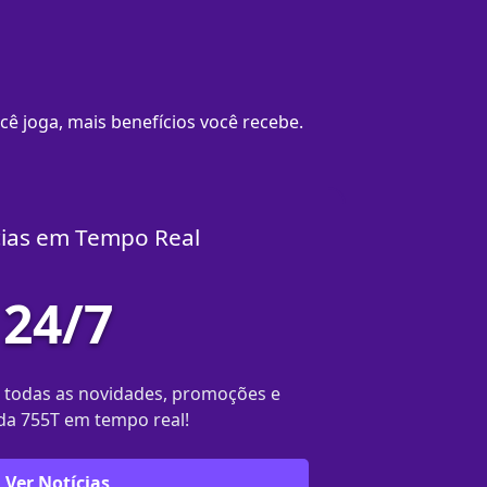
ê joga, mais benefícios você recebe.
cias em Tempo Real
24/7
e todas as novidades, promoções e
da 755T em tempo real!
Ver Notícias