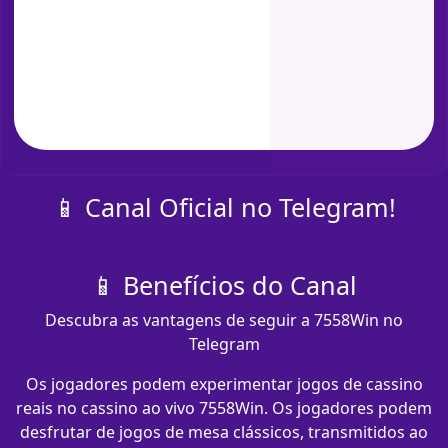
📱 Canal Oficial no Telegram!
📱 Benefícios do Canal
Descubra as vantagens de seguir a 7558Win no
Telegram
Os jogadores podem experimentar jogos de cassino
reais no cassino ao vivo 7558Win. Os jogadores podem
desfrutar de jogos de mesa clássicos, transmitidos ao