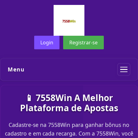
Login
Registrar-se
Menu
📱 7558Win A Melhor
Plataforma de Apostas
Cadastre-se na 7558Win para ganhar bônus no
cadastro e em cada recarga. Com a 7558Win, você