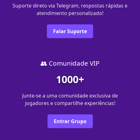
Suporte direto via Telegram, respostas rápidas e
atendimento personalizado!
Falar Suporte
👥 Comunidade VIP
1000+
Junte-se a uma comunidade exclusiva de
jogadores e compartilhe experiências!
Entrar Grupo