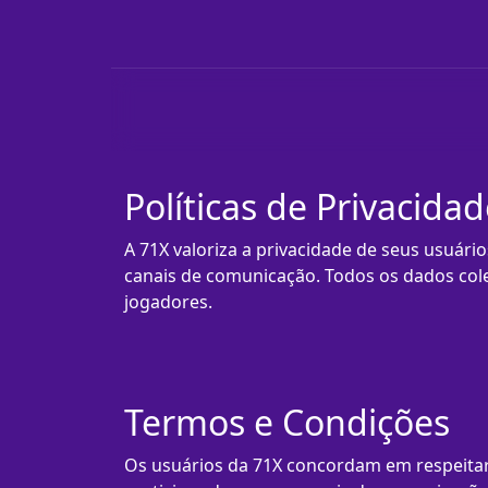
Políticas de Privacida
A 71X valoriza a privacidade de seus usuár
canais de comunicação. Todos os dados cole
jogadores.
Termos e Condições
Os usuários da 71X concordam em respeitar 