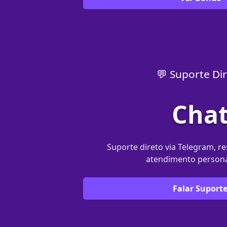
💬 Suporte Di
Cha
Suporte direto via Telegram, r
atendimento persona
Falar Suport