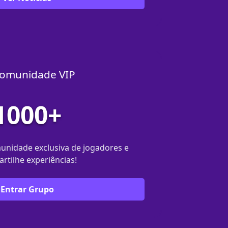
Comunidade VIP
1000+
unidade exclusiva de jogadores e
rtilhe experiências!
Entrar Grupo