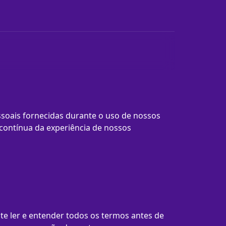
ssoais fornecidas durante o uso de nossos
 contínua da experiência de nossos
te ler e entender todos os termos antes de