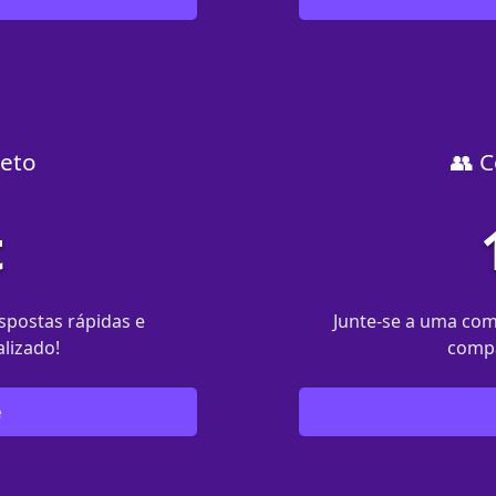
reto
👥 
t
espostas rápidas e
Junte-se a uma com
lizado!
compa
e