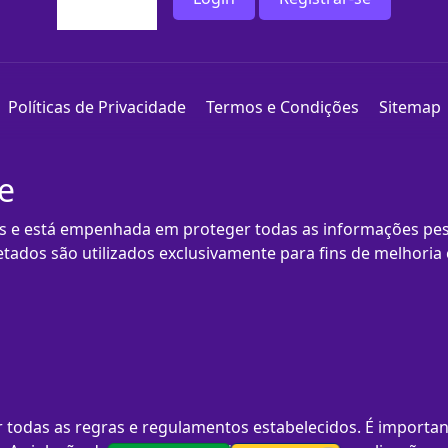
Políticas de Privacidade
Termos e Condições
Sitemap
de
ios e está empenhada em proteger todas as informações pe
tados são utilizados exclusivamente para fins de melhoria
todas as regras e regulamentos estabelecidos. É importan