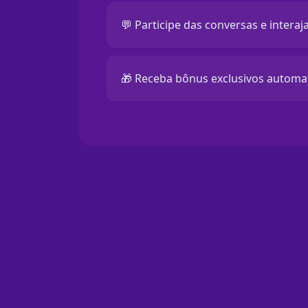
💬 Participe das conversas e interaj
🎁 Receba bônus exclusivos autom