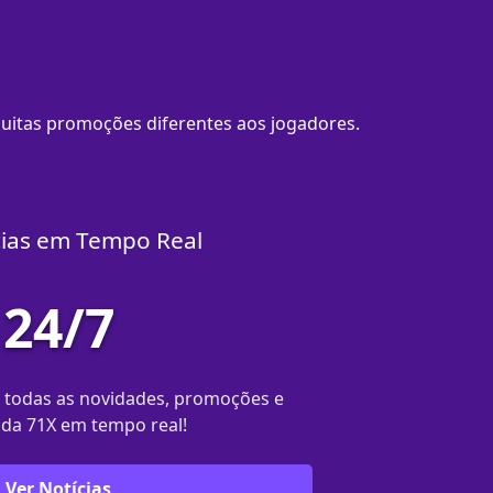
uitas promoções diferentes aos jogadores.
cias em Tempo Real
24/7
e todas as novidades, promoções e
 da 71X em tempo real!
Ver Notícias