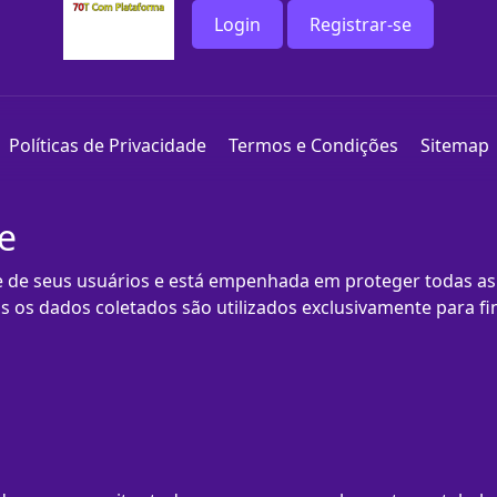
Login
Registrar-se
Políticas de Privacidade
Termos e Condições
Sitemap
de
de de seus usuários e está empenhada em proteger todas as
 os dados coletados são utilizados exclusivamente para fi