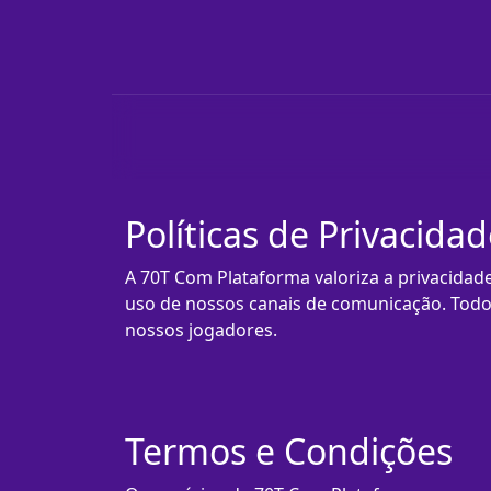
Políticas de Privacida
A 70T Com Plataforma valoriza a privacida
uso de nossos canais de comunicação. Todos
nossos jogadores.
Termos e Condições