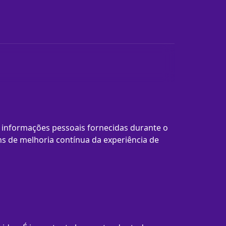
 informações pessoais fornecidas durante o
ns de melhoria contínua da experiência de