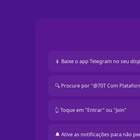
📱 Baixe o app Telegram no seu disp
🔍 Procure por "@70T Com Platafor
👆 Toque em "Entrar" ou "Join"
🔔 Ative as notificações para não p