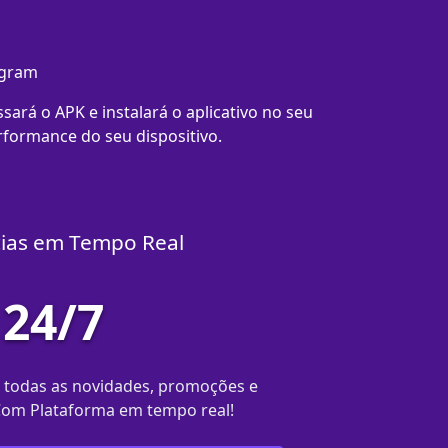
egram
ará o APK e instalará o aplicativo no seu
formance do seu dispositivo.
cias em Tempo Real
24/7
e todas as novidades, promoções e
Com Plataforma em tempo real!