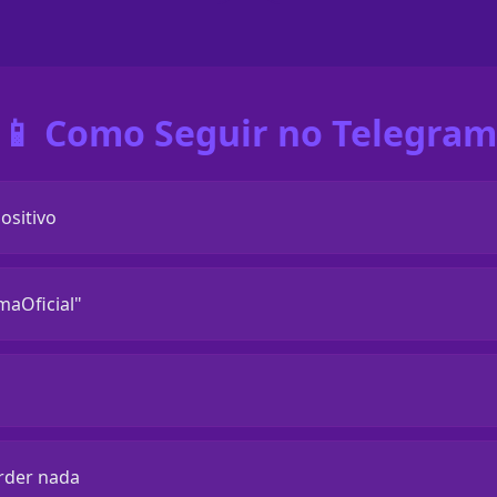
📱 Como Seguir no Telegram
ositivo
maOficial"
erder nada