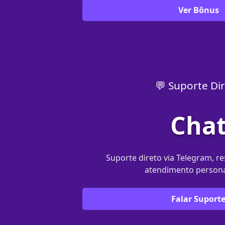
Ver Bônus
💬 Suporte Di
Cha
Suporte direto via Telegram, r
atendimento persona
Falar Suport