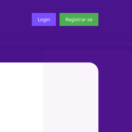
Login
Registrar-se