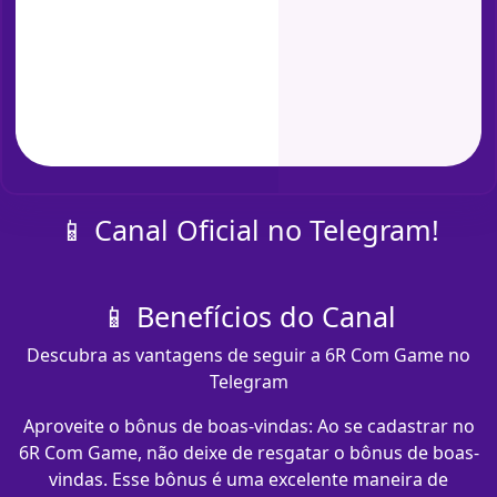
📱 Canal Oficial no Telegram!
📱 Benefícios do Canal
Descubra as vantagens de seguir a 6R Com Game no
Telegram
Aproveite o bônus de boas-vindas: Ao se cadastrar no
6R Com Game, não deixe de resgatar o bônus de boas-
vindas. Esse bônus é uma excelente maneira de