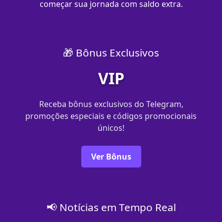
começar sua jornada com saldo extra.
🎁 Bônus Exclusivos
VIP
Receba bônus exclusivos do Telegram,
promoções especiais e códigos promocionais
únicos!
Ver Bônus
📢 Notícias em Tempo Real