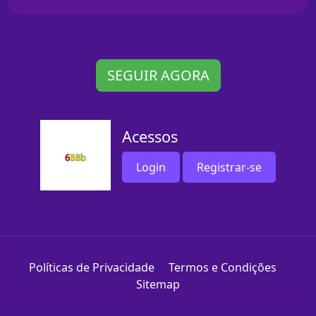
SEGUIR AGORA
Acessos
Login
Registrar-se
Políticas de Privacidade
Termos e Condições
Sitemap