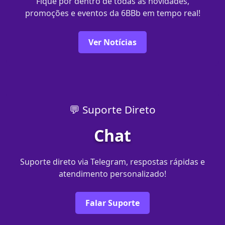
Fique por dentro de todas as novidades,
promoções e eventos da 6BBb em tempo real!
Ver Notícias
💬 Suporte Direto
Chat
Suporte direto via Telegram, respostas rápidas e
atendimento personalizado!
Falar Suporte