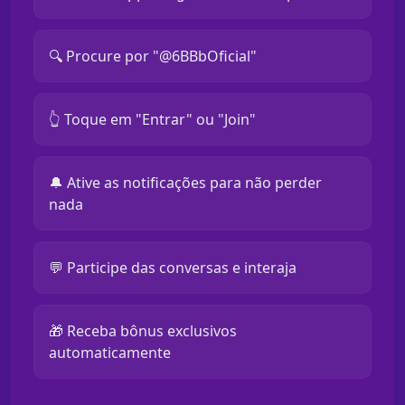
🔍 Procure por "@6BBbOficial"
👆 Toque em "Entrar" ou "Join"
🔔 Ative as notificações para não perder
nada
💬 Participe das conversas e interaja
🎁 Receba bônus exclusivos
automaticamente