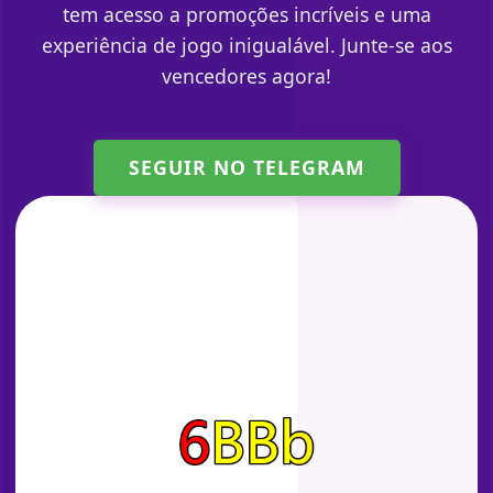
tem acesso a promoções incríveis e uma
experiência de jogo inigualável. Junte-se aos
vencedores agora!
SEGUIR NO TELEGRAM