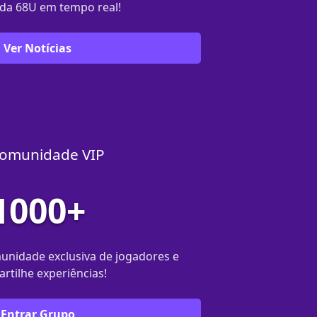
 da 68U em tempo real!
Ver Notícias
Comunidade VIP
1000+
unidade exclusiva de jogadores e
rtilhe experiências!
Entrar Grupo