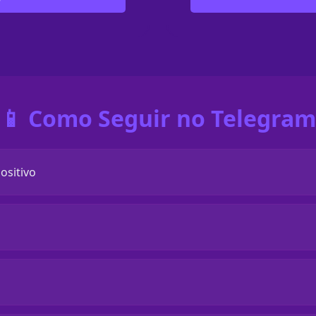
📱 Como Seguir no Telegram
ositivo