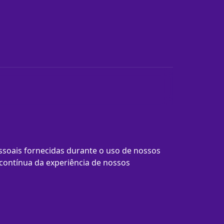
ssoais fornecidas durante o uso de nossos
 contínua da experiência de nossos