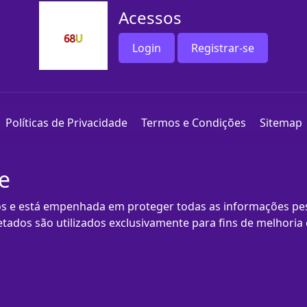
Acessos
Login
Registrar-se
Políticas de Privacidade
Termos e Condições
Sitemap
de
ios e está empenhada em proteger todas as informações pe
tados são utilizados exclusivamente para fins de melhoria