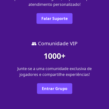
atendimento personalizado!
Falar Suporte
👥 Comunidade VIP
1000+
Junte-se a uma comunidade exclusiva de
jogadores e compartilhe experiências!
Entrar Grupo