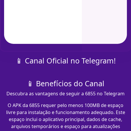
📱 Canal Oficial no Telegram!
📱 Benefícios do Canal
Descubra as vantagens de seguir a 6855 no Telegram
O APK da 6855 requer pelo menos 100MB de espaço
livre para instalação e funcionamento adequado. Este
espaço inclui o aplicativo principal, dados de cache,
arquivos temporários e espaço para atualizações