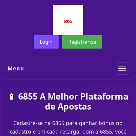
Login
Registrar-se
Menu
📱 6855 A Melhor Plataforma
de Apostas
Cadastre-se na 6855 para ganhar bônus no
cadastro e em cada recarga. Com a 6855, você