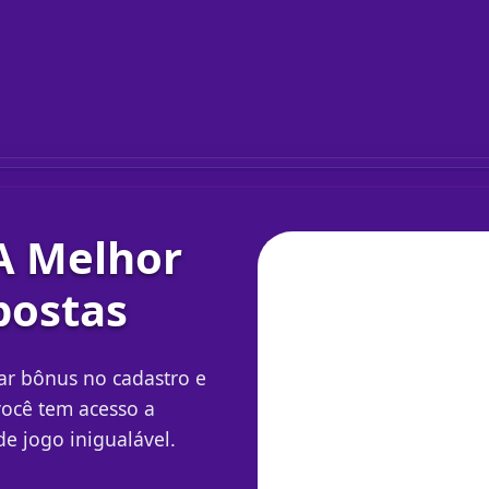
A Melhor
postas
r bônus no cadastro e
ocê tem acesso a
e jogo inigualável.