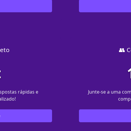
reto
👥 
t
espostas rápidas e
Junte-se a uma com
lizado!
compa
e