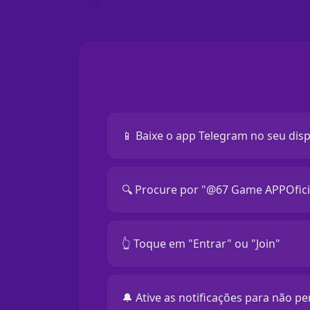
📱 Baixe o app Telegram no seu disp
🔍 Procure por "@67 Game APPOfici
👆 Toque em "Entrar" ou "Join"
🔔 Ative as notificações para não p