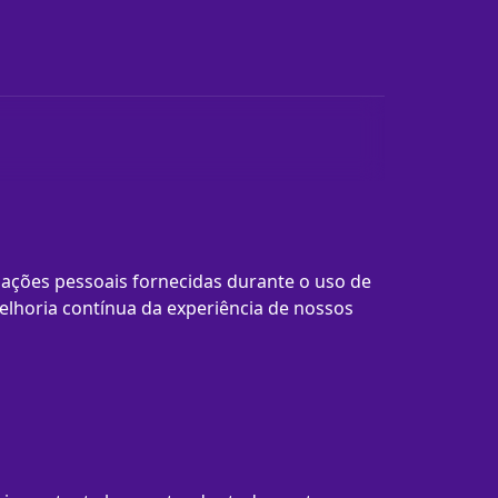
ações pessoais fornecidas durante o uso de
elhoria contínua da experiência de nossos