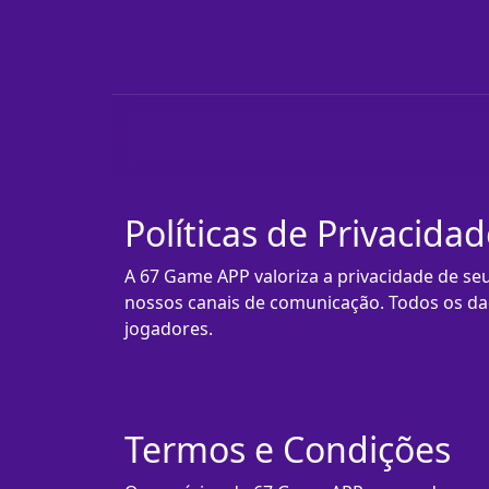
Políticas de Privacida
A 67 Game APP valoriza a privacidade de s
nossos canais de comunicação. Todos os dad
jogadores.
Termos e Condições