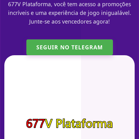
677V Plataforma, você tem acesso a promoções
incríveis e uma experiência de jogo inigualável.
Junte-se aos vencedores agora!
SEGUIR NO TELEGRAM