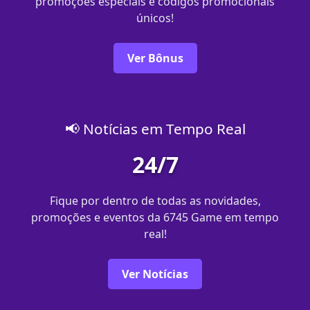
promoções especiais e códigos promocionais
únicos!
Ver Bônus
📢 Notícias em Tempo Real
24/7
Fique por dentro de todas as novidades,
promoções e eventos da 6745 Game em tempo
real!
Ver Notícias