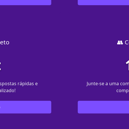
reto
👥 
t
espostas rápidas e
Junte-se a uma com
lizado!
compa
e