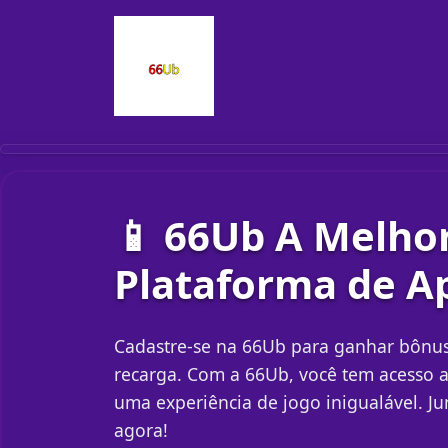
📱 66Ub A Melho
Plataforma de A
Cadastre-se na 66Ub para ganhar bônus
recarga. Com a 66Ub, você tem acesso a
uma experiência de jogo inigualável. J
agora!