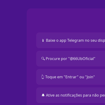
📱 Baixe o app Telegram no seu disp
🔍 Procure por "@66UbOficial"
👆 Toque em "Entrar" ou "Join"
🔔 Ative as notificações para não p