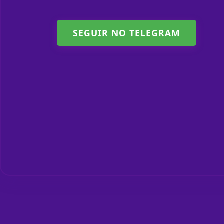
SEGUIR NO TELEGRAM