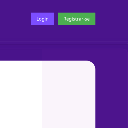
Login
Registrar-se