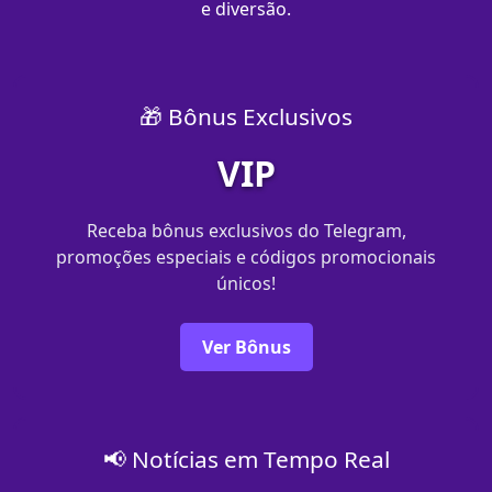
e diversão.
🎁 Bônus Exclusivos
VIP
Receba bônus exclusivos do Telegram,
promoções especiais e códigos promocionais
únicos!
Ver Bônus
📢 Notícias em Tempo Real