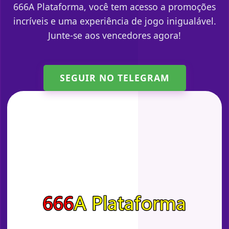
666A Plataforma, você tem acesso a promoções
incríveis e uma experiência de jogo inigualável.
Junte-se aos vencedores agora!
SEGUIR NO TELEGRAM