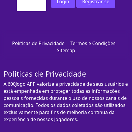
Login
Registrar-se
Políticas de Privacidade
Termos e Condições
Sitemap
Políticas de Privacidade
A 600Jogo APP valoriza a privacidade de seus usuários e
está empenhada em proteger todas as informações
pessoais fornecidas durante o uso de nossos canais de
comunicação. Todos os dados coletados são utilizados
exclusivamente para fins de melhoria contínua da
experiência de nossos jogadores.