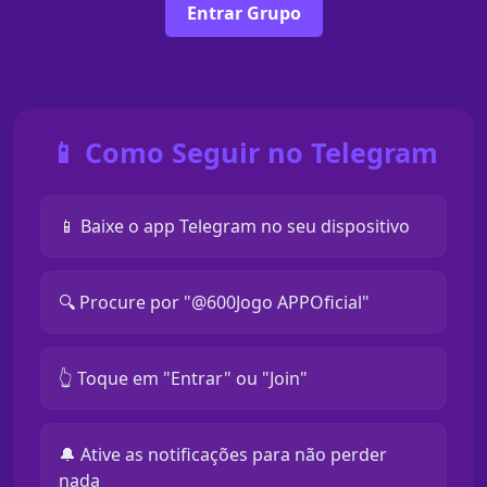
Entrar Grupo
📱 Como Seguir no Telegram
📱 Baixe o app Telegram no seu dispositivo
🔍 Procure por "@600Jogo APPOficial"
👆 Toque em "Entrar" ou "Join"
🔔 Ative as notificações para não perder
nada