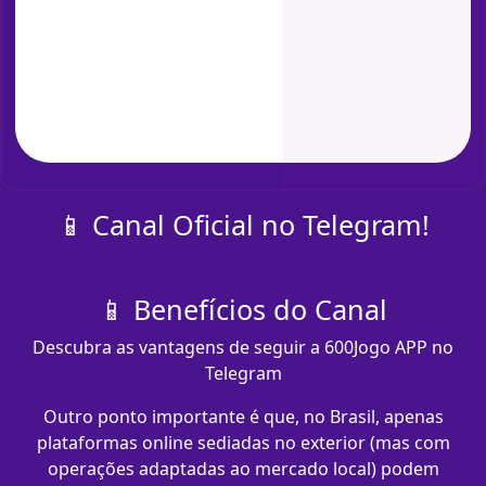
📱 Canal Oficial no Telegram!
📱 Benefícios do Canal
Descubra as vantagens de seguir a 600Jogo APP no
Telegram
Outro ponto importante é que, no Brasil, apenas
plataformas online sediadas no exterior (mas com
operações adaptadas ao mercado local) podem