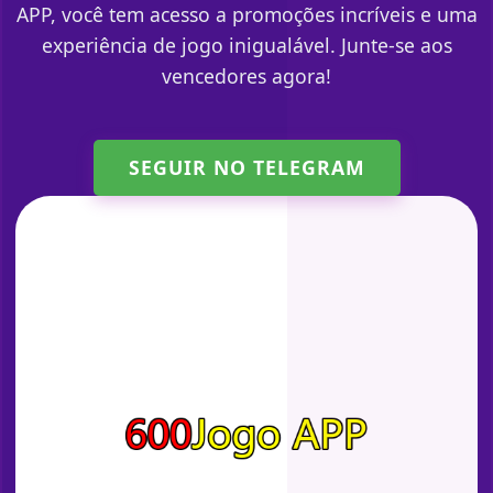
APP, você tem acesso a promoções incríveis e uma
experiência de jogo inigualável. Junte-se aos
vencedores agora!
SEGUIR NO TELEGRAM