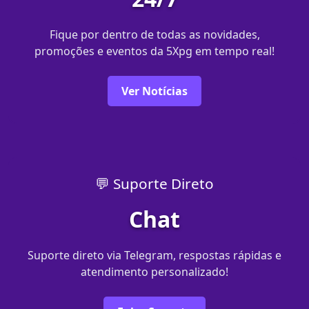
Fique por dentro de todas as novidades,
promoções e eventos da 5Xpg em tempo real!
Ver Notícias
💬 Suporte Direto
Chat
Suporte direto via Telegram, respostas rápidas e
atendimento personalizado!