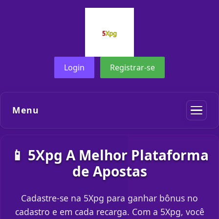
Login
Registrar-se
Menu
📱 5Xpg A Melhor Plataforma
de Apostas
Cadastre-se na 5Xpg para ganhar bônus no
cadastro e em cada recarga. Com a 5Xpg, você