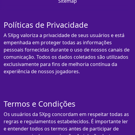
Sitemap
Políticas de Privacidade
A 5Xpg valoriza a privacidade de seus usuários e está
empenhada em proteger todas as informações
pessoais fornecidas durante o uso de nossos canais de
comunicação. Todos os dados coletados são utilizados
exclusivamente para fins de melhoria contínua da
experiência de nossos jogadores.
Termos e Condições
Os usuários da 5Xpg concordam em respeitar todas as
regras e regulamentos estabelecidos. É importante ler
e entender todos os termos antes de participar de