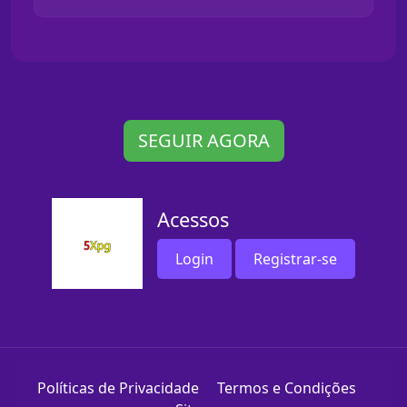
SEGUIR AGORA
Acessos
Login
Registrar-se
Políticas de Privacidade
Termos e Condições