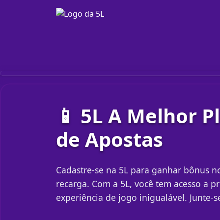
📱 5L A Melhor P
de Apostas
Cadastre-se na 5L para ganhar bônus n
recarga. Com a 5L, você tem acesso a p
experiência de jogo inigualável. Junte-