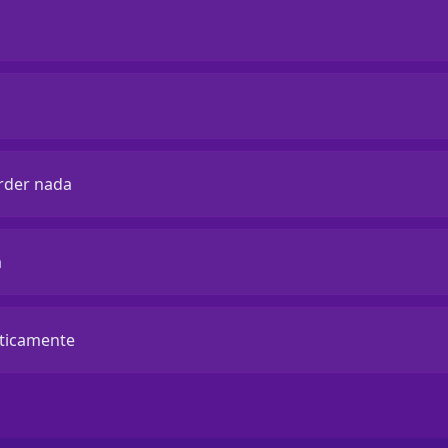
erder nada
a
aticamente