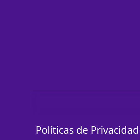
Políticas de Privacida