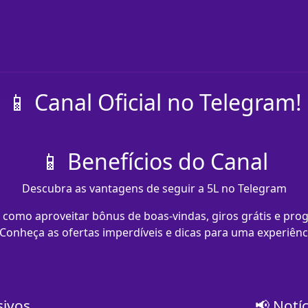
📱 Canal Oficial no Telegram!
📱 Benefícios do Canal
Descubra as vantagens de seguir a 5L no Telegram
, como aproveitar bônus de boas-vindas, giros grátis e pro
Conheça as ofertas imperdíveis e dicas para uma experiênci
sivos
📢 Notí