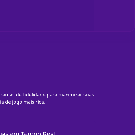
gramas de fidelidade para maximizar suas
a de jogo mais rica.
cias em Tempo Real