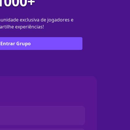
1000+
unidade exclusiva de jogadores e
rtilhe experiências!
Entrar Grupo