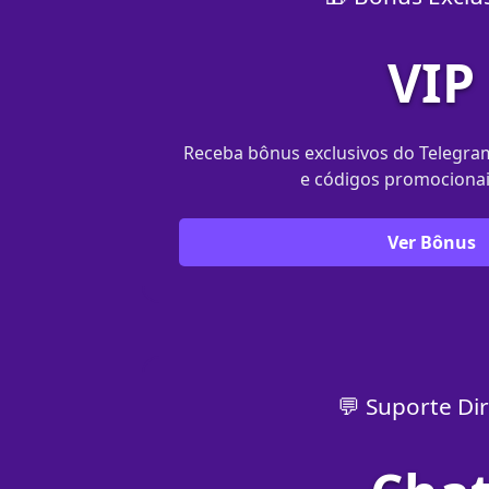
VIP
Receba bônus exclusivos do Telegra
e códigos promocionai
Ver Bônus
💬 Suporte Di