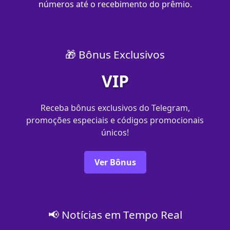
números até o recebimento do prêmio.
🎁 Bônus Exclusivos
VIP
Receba bônus exclusivos do Telegram,
promoções especiais e códigos promocionais
únicos!
Ver Bônus
📢 Notícias em Tempo Real