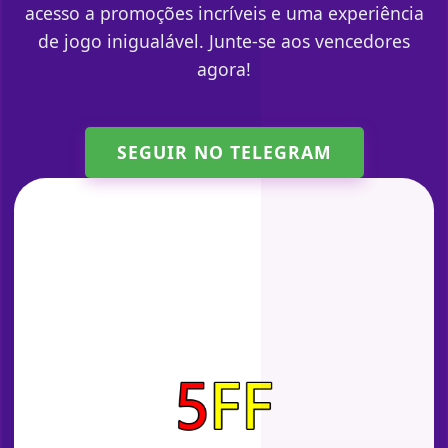
acesso a promoções incríveis e uma experiência
de jogo inigualável. Junte-se aos vencedores
agora!
SEGUIR NO TELEGRAM