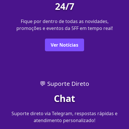
24/7
Fique por dentro de todas as novidades,
promoções e eventos da 5FF em tempo real!
Ver Notícias
💬 Suporte Direto
Chat
Suporte direto via Telegram, respostas rápidas e
atendimento personalizado!