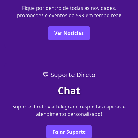
Fique por dentro de todas as novidades,
promoções e eventos da 59R em tempo real!
Ver Notícias
💬 Suporte Direto
Chat
Suporte direto via Telegram, respostas rápidas e
atendimento personalizado!
Falar Suporte