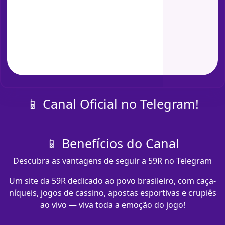
📱 Canal Oficial no Telegram!
📱 Benefícios do Canal
Descubra as vantagens de seguir a 59R no Telegram
Um site da 59R dedicado ao povo brasileiro, com caça-
níqueis, jogos de cassino, apostas esportivas e crupiês
ao vivo — viva toda a emoção do jogo!