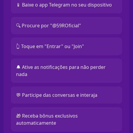
📱 Baixe o app Telegram no seu dispositivo
🔍 Procure por "@59ROficial"
👆 Toque em "Entrar" ou "Join"
🔔 Ative as notificações para não perder
nada
💬 Participe das conversas e interaja
🎁 Receba bônus exclusivos
automaticamente