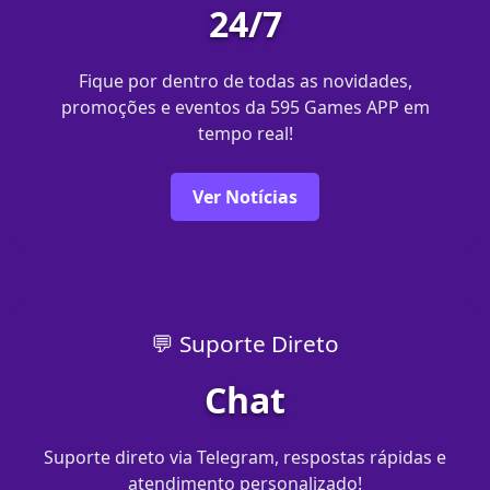
24/7
Fique por dentro de todas as novidades,
promoções e eventos da 595 Games APP em
tempo real!
Ver Notícias
💬 Suporte Direto
Chat
Suporte direto via Telegram, respostas rápidas e
atendimento personalizado!