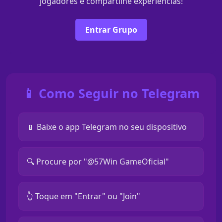
jogadores e compartilhe experiências!
Entrar Grupo
📱 Como Seguir no Telegram
📱 Baixe o app Telegram no seu dispositivo
🔍 Procure por "@57Win GameOficial"
👆 Toque em "Entrar" ou "Join"