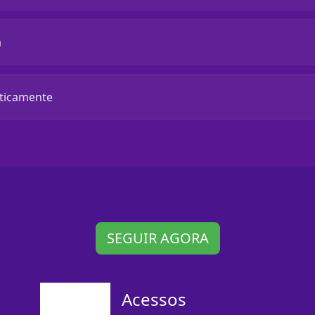
a
aticamente
SEGUIR AGORA
Acessos