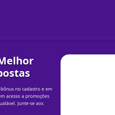
Melhor
postas
 bônus no cadastro e em
tem acesso a promoções
ualável. Junte-se aos