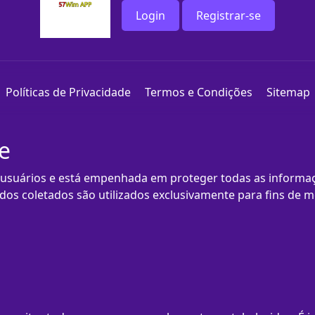
Login
Registrar-se
Políticas de Privacidade
Termos e Condições
Sitemap
de
s usuários e está empenhada em proteger todas as informaç
os coletados são utilizados exclusivamente para fins de m