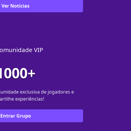
Ver Notícias
Comunidade VIP
1000+
unidade exclusiva de jogadores e
rtilhe experiências!
Entrar Grupo