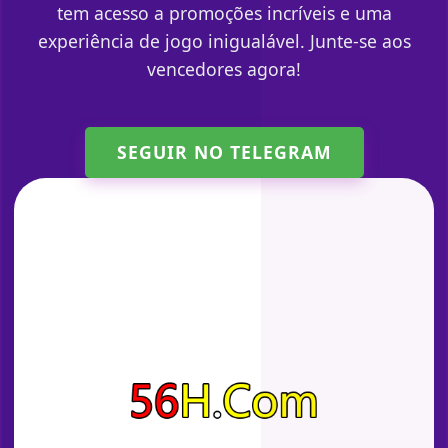
tem acesso a promoções incríveis e uma
experiência de jogo inigualável. Junte-se aos
vencedores agora!
SEGUIR NO TELEGRAM