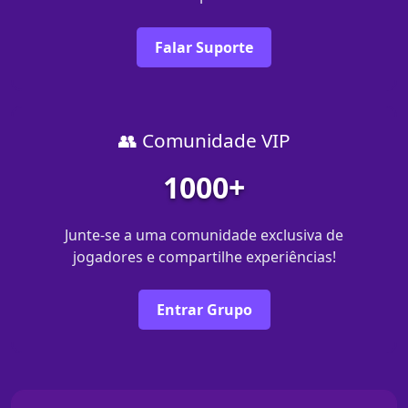
Falar Suporte
👥 Comunidade VIP
1000+
Junte-se a uma comunidade exclusiva de
jogadores e compartilhe experiências!
Entrar Grupo