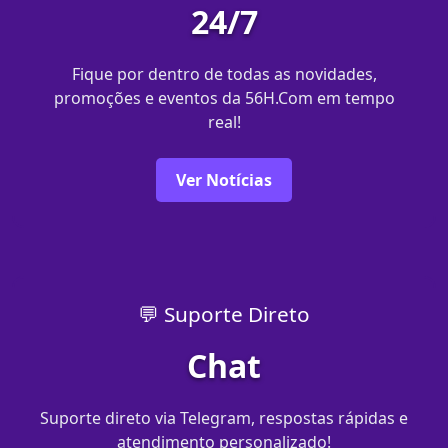
24/7
Fique por dentro de todas as novidades,
promoções e eventos da 56H.Com em tempo
real!
Ver Notícias
💬 Suporte Direto
Chat
Suporte direto via Telegram, respostas rápidas e
atendimento personalizado!