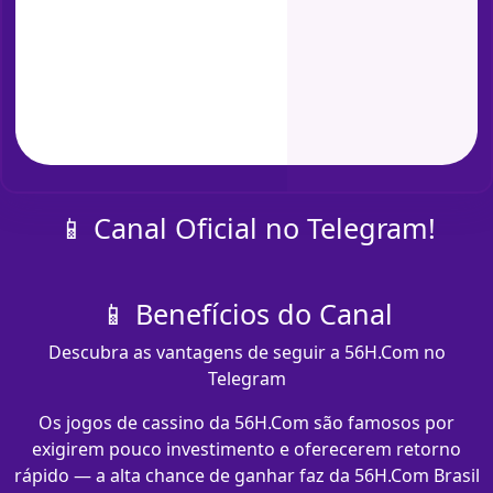
📱 Canal Oficial no Telegram!
📱 Benefícios do Canal
Descubra as vantagens de seguir a 56H.Com no
Telegram
Os jogos de cassino da 56H.Com são famosos por
exigirem pouco investimento e oferecerem retorno
rápido — a alta chance de ganhar faz da 56H.Com Brasil