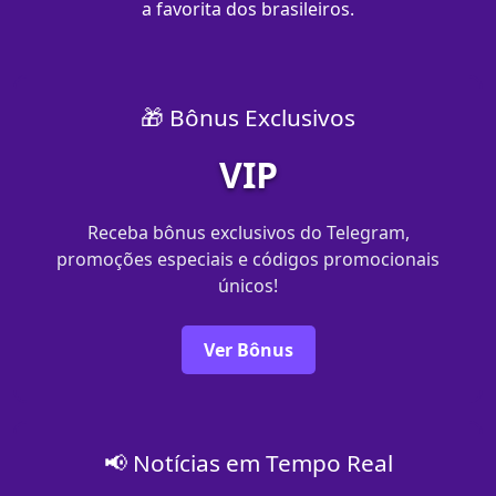
a favorita dos brasileiros.
🎁 Bônus Exclusivos
VIP
Receba bônus exclusivos do Telegram,
promoções especiais e códigos promocionais
únicos!
Ver Bônus
📢 Notícias em Tempo Real