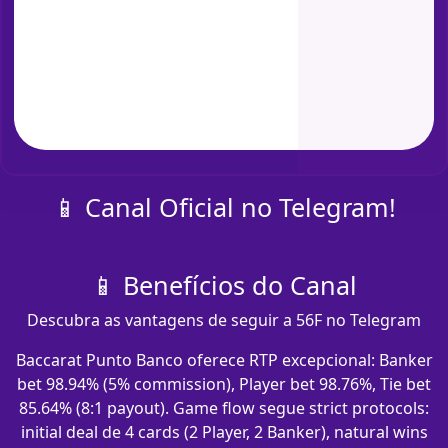
📱 Canal Oficial no Telegram!
📱 Benefícios do Canal
Descubra as vantagens de seguir a 56F no Telegram
Baccarat Punto Banco oferece RTP excepcional: Banker
bet 98.94% (5% commission), Player bet 98.76%, Tie bet
85.64% (8:1 payout). Game flow segue strict protocols:
initial deal de 4 cards (2 Player, 2 Banker), natural wins