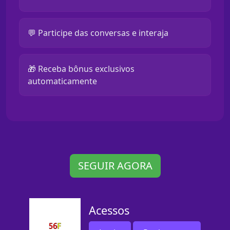
💬 Participe das conversas e interaja
🎁 Receba bônus exclusivos
automaticamente
SEGUIR AGORA
Acessos