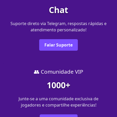
Chat
Suporte direto via Telegram, respostas rápidas e
atendimento personalizado!
Falar Suporte
👥 Comunidade VIP
1000+
Junte-se a uma comunidade exclusiva de
jogadores e compartilhe experiências!