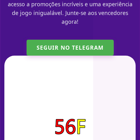
acesso a promoções incríveis e uma experiência
de jogo inigualável. Junte-se aos vencedores
agora!
SEGUIR NO TELEGRAM