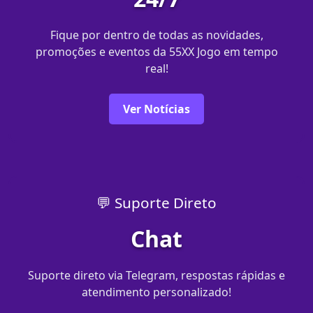
Fique por dentro de todas as novidades,
promoções e eventos da 55XX Jogo em tempo
real!
Ver Notícias
💬 Suporte Direto
Chat
Suporte direto via Telegram, respostas rápidas e
atendimento personalizado!