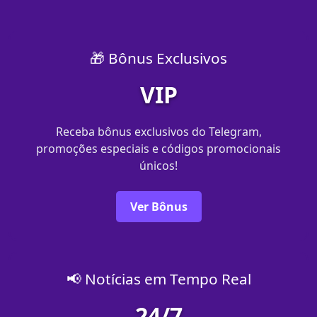
🎁 Bônus Exclusivos
VIP
Receba bônus exclusivos do Telegram,
promoções especiais e códigos promocionais
únicos!
Ver Bônus
📢 Notícias em Tempo Real
24/7