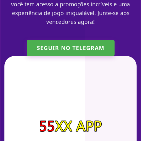
você tem acesso a promoções incríveis e uma
experiência de jogo inigualável. Junte-se aos
vencedores agora!
SEGUIR NO TELEGRAM