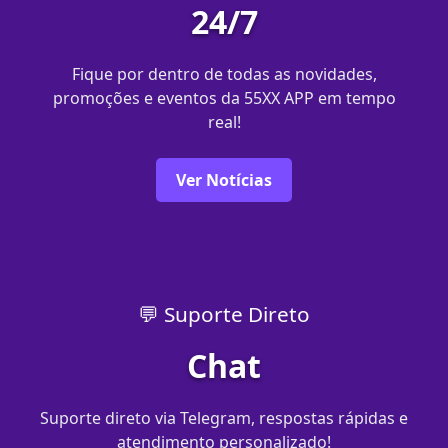
24/7
Fique por dentro de todas as novidades,
promoções e eventos da 55XX APP em tempo
real!
Ver Notícias
💬 Suporte Direto
Chat
Suporte direto via Telegram, respostas rápidas e
atendimento personalizado!