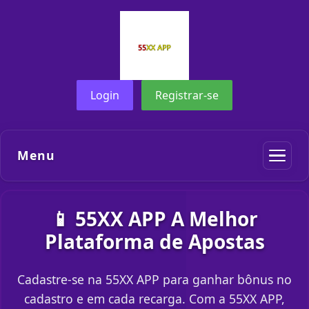
Login
Registrar-se
Menu
📱 55XX APP A Melhor
Plataforma de Apostas
Cadastre-se na 55XX APP para ganhar bônus no
cadastro e em cada recarga. Com a 55XX APP,