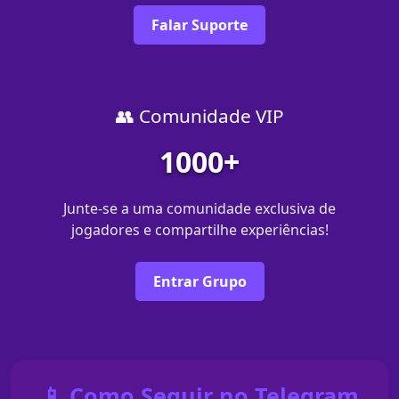
Falar Suporte
👥 Comunidade VIP
1000+
Junte-se a uma comunidade exclusiva de
jogadores e compartilhe experiências!
Entrar Grupo
📱 Como Seguir no Telegram