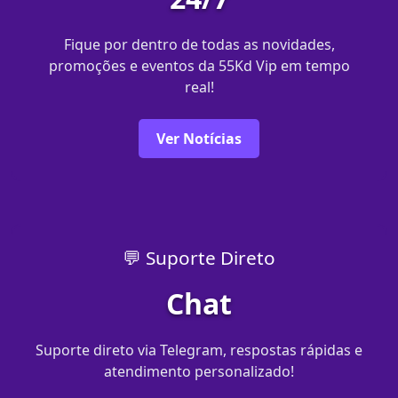
Fique por dentro de todas as novidades,
promoções e eventos da 55Kd Vip em tempo
real!
Ver Notícias
💬 Suporte Direto
Chat
Suporte direto via Telegram, respostas rápidas e
atendimento personalizado!