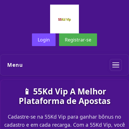
Login
Registrar-se
Menu
📱 55Kd Vip A Melhor
Plataforma de Apostas
Cadastre-se na 55Kd Vip para ganhar bônus no
cadastro e em cada recarga. Com a 55Kd Vip, você