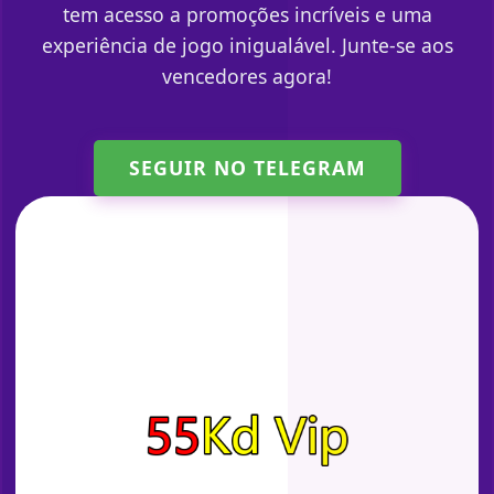
tem acesso a promoções incríveis e uma
experiência de jogo inigualável. Junte-se aos
vencedores agora!
SEGUIR NO TELEGRAM