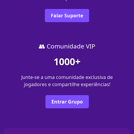
Falar Suporte
👥 Comunidade VIP
1000+
Junte-se a uma comunidade exclusiva de
jogadores e compartilhe experiências!
Entrar Grupo