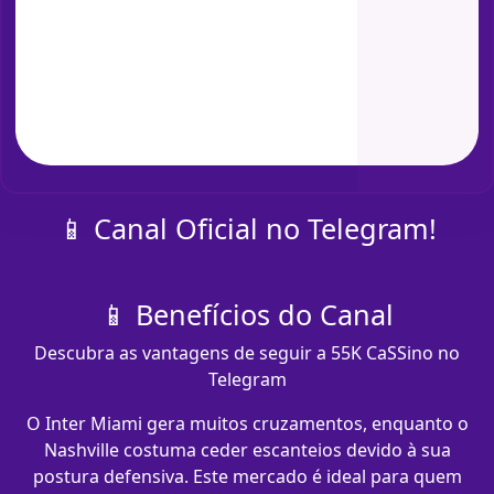
📱 Canal Oficial no Telegram!
📱 Benefícios do Canal
Descubra as vantagens de seguir a 55K CaSSino no
Telegram
O Inter Miami gera muitos cruzamentos, enquanto o
Nashville costuma ceder escanteios devido à sua
postura defensiva. Este mercado é ideal para quem