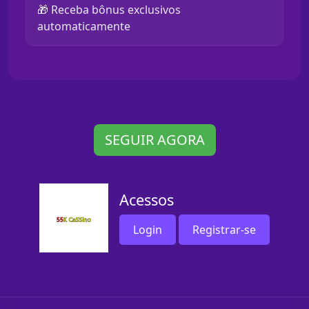
🎁 Receba bônus exclusivos
automaticamente
SEGUIR AGORA
Acessos
Login
Registrar-se