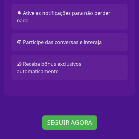
🔔 Ative as notificações para não perder
nada
💬 Participe das conversas e interaja
🎁 Receba bônus exclusivos
automaticamente
SEGUIR AGORA