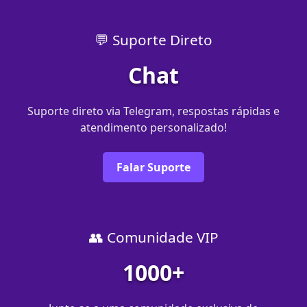
💬 Suporte Direto
Chat
Suporte direto via Telegram, respostas rápidas e
atendimento personalizado!
Falar Suporte
👥 Comunidade VIP
1000+