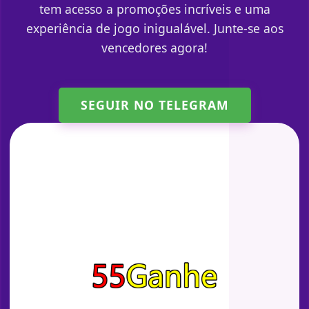
tem acesso a promoções incríveis e uma
experiência de jogo inigualável. Junte-se aos
vencedores agora!
SEGUIR NO TELEGRAM