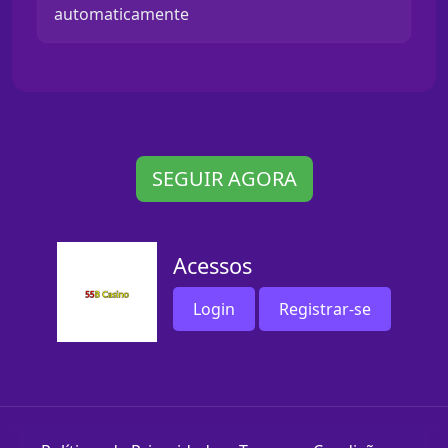
automaticamente
SEGUIR AGORA
Acessos
Login
Registrar-se