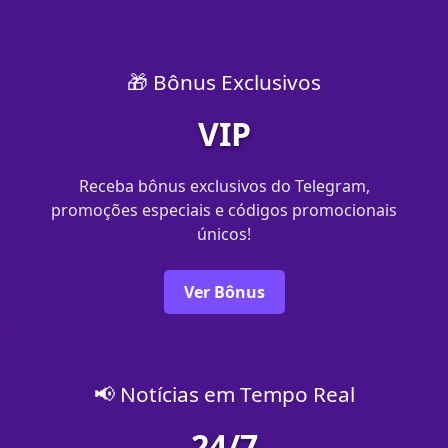
🎁 Bônus Exclusivos
VIP
Receba bônus exclusivos do Telegram,
promoções especiais e códigos promocionais
únicos!
Ver Bônus
📢 Notícias em Tempo Real
24/7