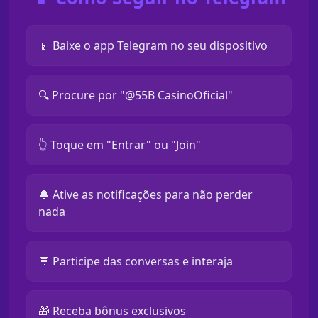
📱 Baixe o app Telegram no seu dispositivo
🔍 Procure por "@55B CasinoOficial"
👆 Toque em "Entrar" ou "Join"
🔔 Ative as notificações para não perder
nada
💬 Participe das conversas e interaja
🎁 Receba bônus exclusivos