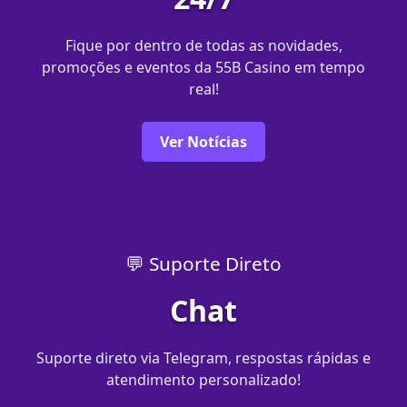
Fique por dentro de todas as novidades,
promoções e eventos da 55B Casino em tempo
real!
Ver Notícias
💬 Suporte Direto
Chat
Suporte direto via Telegram, respostas rápidas e
atendimento personalizado!